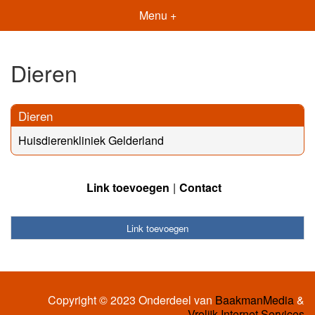
Menu +
Dieren
Dieren
Huisdierenkliniek Gelderland
Link toevoegen
Contact
Link toevoegen
Copyright © 2023 Onderdeel van
BaakmanMedia
&
Vrolijk Internet Services